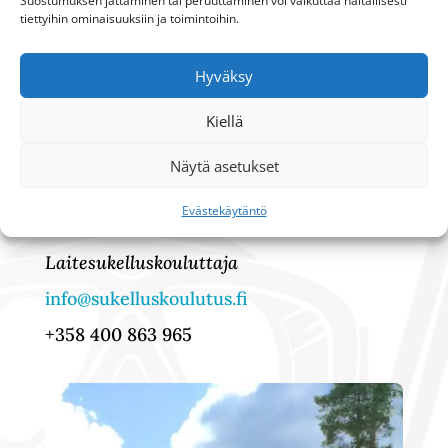
Suostumuksen jättäminen tai peruuttaminen voi vaikuttaa haitallisesti
965
tiettyihin ominaisuuksiin ja toimintoihin.
Hyväksy
Hyviä sukelluksia!
Kiellä
Näytä asetukset
Kysy lisää ja ilmoittaudu kursseille:
Evästekäytäntö
Teemu Torkkeli
Laitesukelluskouluttaja
info@sukelluskoulutus.fi
+358 400 863 965