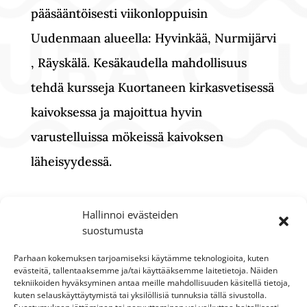
pääsääntöisesti viikonloppuisin
Uudenmaan alueella: Hyvinkää, Nurmijärvi
, Räyskälä. Kesäkaudella mahdollisuus
tehdä kursseja Kuortaneen kirkasvetisessä
kaivoksessa ja majoittua hyvin
varustelluissa mökeissä kaivoksen
läheisyydessä.
Hallinnoi evästeiden
suostumusta
Kysy kursseista ja kurssiaikatauluista
lisää:
Parhaan kokemuksen tarjoamiseksi käytämme teknologioita, kuten
evästeitä, tallentaaksemme ja/tai käyttääksemme laitetietoja. Näiden
tekniikoiden hyväksyminen antaa meille mahdollisuuden käsitellä tietoja,
info@sukelluskoulutus.fi
/ +358 400 863
kuten selauskäyttäytymistä tai yksilöllisiä tunnuksia tällä sivustolla.