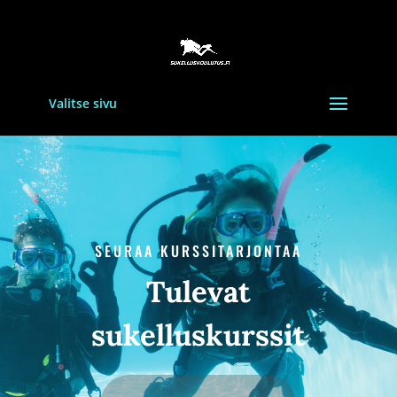
Valitse sivu
SEURAA KURSSITARJONTAA
Tulevat
sukelluskurssit