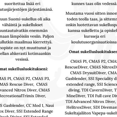
suoritettua lisää eri
kunnes taas olin vedessä
utusjärjestöjen järjestämänä.
Muutama vuosi sitten innos
uun Suomi-sukellus oli aika
toden teolla taas, ja sitte
vähäistä ja sukellukset
onkin luotettavan sukellusp
uuntautuivatkin enemmän
kanssa sukellettu ja opiske
maan lämpöisiin vesiin. Paljon
kursseja eri
ullutkin maailmaa kierrettyä.
koulutusorganisaatioissa
nopiste on nyt muuttunut ja
Omat sukellusluokituksen
ellan ahkerasti kotimaankin
vesissä.
CMAS P1, CMAS P2, CMA
RescueDiver, CMAS NitroxDi
mat sukellusluokitukseni:
CMAS DrysuitDiver, CMA
AS P1, CMAS P2, CMAS P3,
Gasblender, SSI Speciality d
MAS Rescue Diver, CMAS
extended range, SSI Scienc
vanced Nitrox Diver, CMAS
diving, TDI CavernDiver, 
RecreationalTrimix Diver,
MineDiver, TDI Full cave Di
TDI Advanced Nitrox Diver,
 Gasblender, CC Mod 1, Naui
HelitroxDiver, SDI Divemas
ox Diver, SSI Extended Range
Sukeltajaliiton Vapepa-sukel
reck Diving, SSI Extended