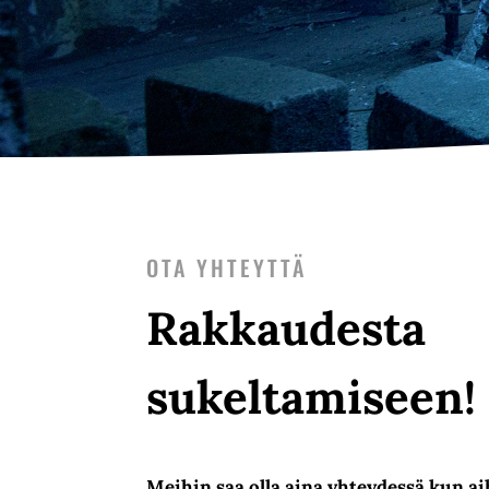
OTA YHTEYTTÄ
Rakkaudesta
sukeltamiseen!
Meihin saa olla aina yhteydessä kun ai