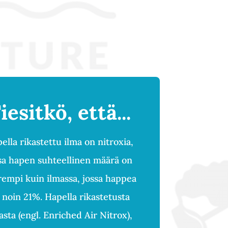
iesitkö, että...
ella rikastettu ilma on nitroxia,
sa hapen suhteellinen määrä on
empi kuin ilmassa, jossa happea
 noin 21%. Hapella rikastetusta
asta (engl. Enriched Air Nitrox),