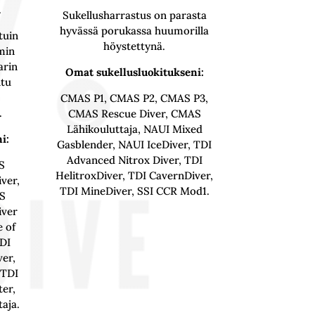
.
Sukellusharrastus on parasta
hyvässä porukassa huumorilla
tuin
höystettynä.
mmin
arin
Omat sukellusluokitukseni:
ltu
CMAS P1, CMAS P2, CMAS P3,
.
CMAS Rescue Diver, CMAS
Lähikouluttaja, NAUI Mixed
i:
Gasblender, NAUI IceDiver, TDI
Advanced Nitrox Diver, TDI
S
HelitroxDiver, TDI CavernDiver,
ver,
TDI MineDiver, SSI CCR Mod1.
S
iver
e of
TDI
ver,
 TDI
ter,
taja.