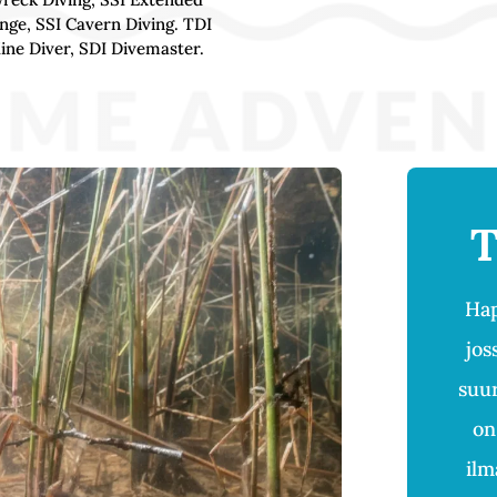
nge, SSI Cavern Diving. TDI
ine Diver, SDI Divemaster.
T
Hap
jos
suur
on
ilm