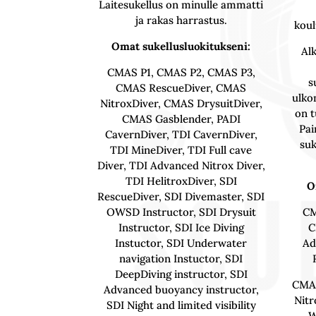
Laitesukellus on minulle ammatti
ja rakas harrastus.
koul
Omat sukellusluokitukseni:
Alk
CMAS P1, CMAS P2, CMAS P3,
s
CMAS RescueDiver, CMAS
ulko
NitroxDiver, CMAS DrysuitDiver,
on t
CMAS Gasblender, PADI
Pai
CavernDiver, TDI CavernDiver,
suk
TDI MineDiver, TDI Full cave
Diver, TDI Advanced Nitrox Diver,
TDI HelitroxDiver, SDI
O
RescueDiver, SDI Divemaster, SDI
OWSD Instructor, SDI Drysuit
CM
Instructor, SDI Ice Diving
C
Instuctor, SDI Underwater
Ad
navigation Instuctor, SDI
DeepDiving instructor, SDI
CMAS
Advanced buoyancy instructor,
Nitr
SDI Night and limited visibility
W