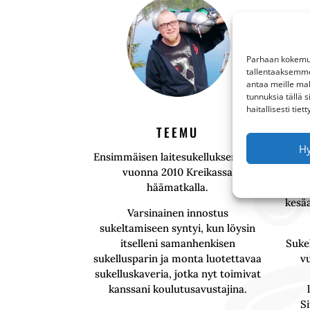
Parhaan kokemuk
tallentaaksemme
antaa meille mahd
tunnuksia tällä 
haitallisesti tiet
TEEMU
H
Ensimmäisen laitesukellukseni tein
Viet
vuonna 2010 Kreikassa
syn
häämatkalla.
lä
kesä
Varsinainen innostus
sukeltamiseen syntyi, kun löysin
itselleni samanhenkisen
Sukel
sukellusparin ja monta luotettavaa
vu
sukelluskaveria, jotka nyt toimivat
kanssani koulutusavustajina.
Si