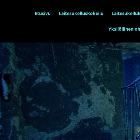
Etusivu
Laitesukelluskokeilu
Laitesukellu
Yksilöllinen o