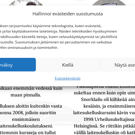
Hallinnoi evästeiden suostumusta
sen tarjoamiseksi käytämme teknologioita, kuten evästeitä,
 ja/tai käyttääksemme laitetietoja. Näiden tekniikoiden hyväksyminen
ollisuuden käsitellä tietoja, kuten selauskäyttäytymistä tai yksilöllisiä
sivustolla. Suostumuksen jättäminen tai peruuttaminen voi vaikuttaa
tyihin ominaisuuksiin ja toimintoihin.
NIINA
MIKKO
yväksy
Kiellä
Näytä ase
in kasvuikäni saaressa, ja siitä
Olen aina rakastanut vettä j
tyi intohimo mereen ja siinä
sukeltanut aina.
Evästekäytäntö
träämiseen. Olin varmaankin
Pikkulapsena osasin kuule
aikaan enemmän vedessä kuin
sukeltaa ennen kuin opin ui
maan pinnalla.
Snorklailu oli kiihkeää ai
luksen aloitin kuitenkin vasta
kesäisin, ja ensimmäisen
onna 2008, jolloin suoritin
laitesukelluskurssini kävin v
ensimmäisen
1998 Urheilusukeltajissa
laitesukelluskoulutukseni.
Helsingissä. Se riittikin pitkä
ttemmin kursseja on tullut
välillä laitesukelluskin oli kat