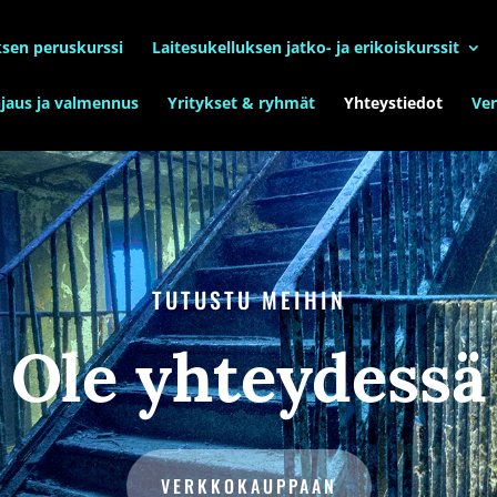
ksen peruskurssi
Laitesukelluksen jatko- ja erikoiskurssit
hjaus ja valmennus
Yritykset & ryhmät
Yhteystiedot
Ve
TUTUSTU MEIHIN
Ole yhteydessä
VERKKOKAUPPAAN