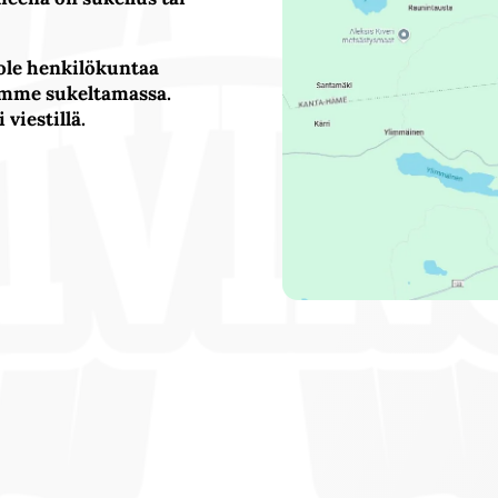
ole henkilökuntaa
olemme sukeltamassa.
 viestillä.