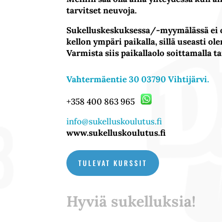
tarvitset neuvoja.
Sukelluskeskuksessa/-myymälässä ei 
kellon ympäri paikalla, sillä useasti 
Varmista siis paikallaolo soittamalla tai
Vahtermäentie 30 03790 Vihtijärvi.
+358 400 863 965
info@sukelluskoulutus.fi
www.sukelluskoulutus.fi
TULEVAT KURSSIT
Hyviä sukelluksia!