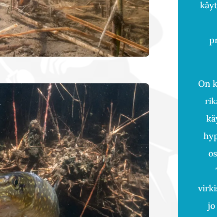
käyt
p
On k
rik
kä
hyp
os
virk
jo