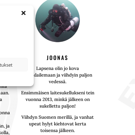
JOONAS
tukset
a myös
Lapsena olin jo kova
snorklailemaan ja viihdyin paljon
vedessä.
mma
maan.
Ensimmäisen laitesukellukseni tein
na
vuonna 2013, minkä jälkeen on
sukellettu paljon!
uonna
Viihdyn Suomen merillä, ja vanhat
upeat hylyt kiehtovat kerta
än, ja
toisensa jälkeen.
kolla,